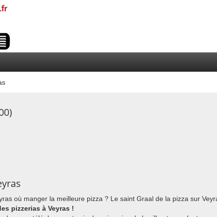
as
00)
eyras
eyras où manger la meilleure pizza ? Le saint Graal de la pizza sur Veyr
des pizzerias à Veyras !