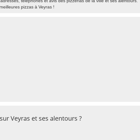
adresses, téléphones et avis des pizzerias de la ville et ses alentours.
eilleures pizzas à Veyras !
sur Veyras et ses alentours ?