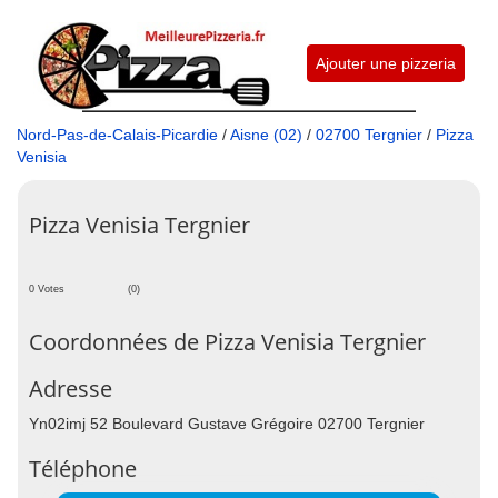
Ajouter une pizzeria
Nord-Pas-de-Calais-Picardie
/
Aisne (02)
/
02700 Tergnier
/
Pizza
Venisia
Pizza Venisia Tergnier
0 Votes
(0)
Coordonnées de Pizza Venisia Tergnier
Adresse
Yn02imj 52 Boulevard Gustave Grégoire 02700 Tergnier
Téléphone