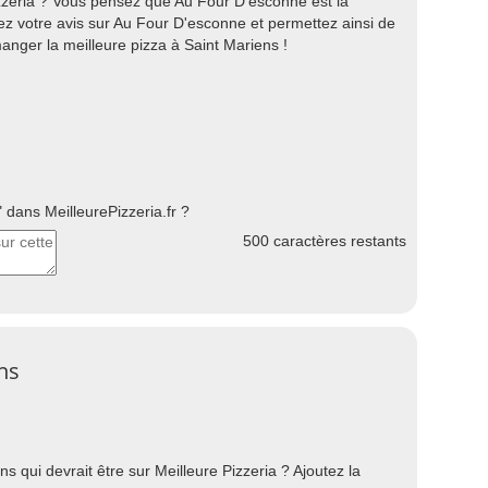
zeria ? Vous pensez que Au Four D'esconne est la
ez votre avis sur Au Four D'esconne et permettez ainsi de
manger la meilleure pizza à Saint Mariens !
dans MeilleurePizzeria.fr ?
500
caractères restants
ns
 qui devrait être sur Meilleure Pizzeria ? Ajoutez la