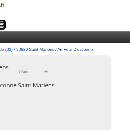
de (33)
/
33620 Saint Mariens
/
Au Four D'esconne
iens
0 Votes
(0)
conne Saint Mariens