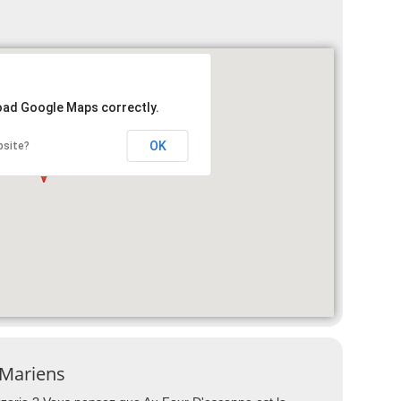
load Google Maps correctly.
OK
bsite?
 Mariens