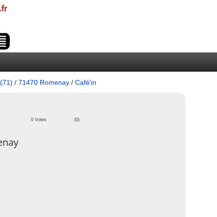
(71)
/
71470 Romenay
/
Café'in
0 Votes
(0)
enay