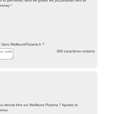
 et permettez ainsi de guider les pizzanautes vers la
omenay !
dans MeilleurePizzeria.fr ?
500
caractères restants
devrait être sur Meilleure Pizzeria ? Ajoutez la
ssous.