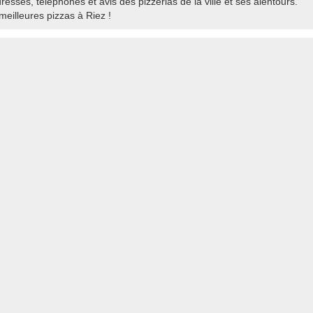
resses, téléphones et avis des pizzerias de la ville et ses alentours.
eilleures pizzas à Riez !