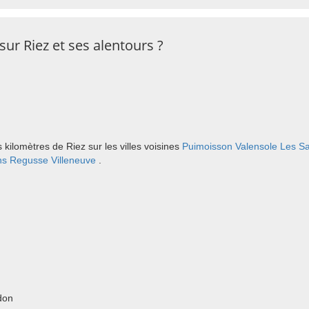
ur Riez et ses alentours ?
kilomètres de Riez sur les villes voisines
Puimoisson
Valensole
Les Sa
ns
Regusse
Villeneuve
.
don