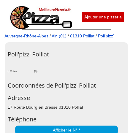
Ajouter une pizzeria
Auvergne-Rhône-Alpes
/
Ain (01)
/
01310 Polliat
/
Poll'pizz'
Poll'pizz' Polliat
0 Votes
(0)
Coordonnées de Poll'pizz' Polliat
Adresse
17 Route Bourg en Bresse 01310 Polliat
Téléphone
Afficher le N° *