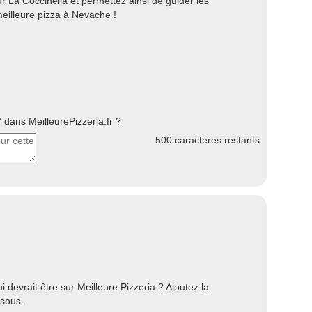
 La Coccinella et permettez ainsi de guider les
meilleure pizza à Nevache !
dans MeilleurePizzeria.fr ?
500
caractères restants
devrait être sur Meilleure Pizzeria ? Ajoutez la
ssous.