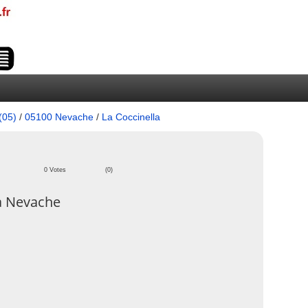
(05)
/
05100 Nevache
/
La Coccinella
0 Votes
(0)
a Nevache