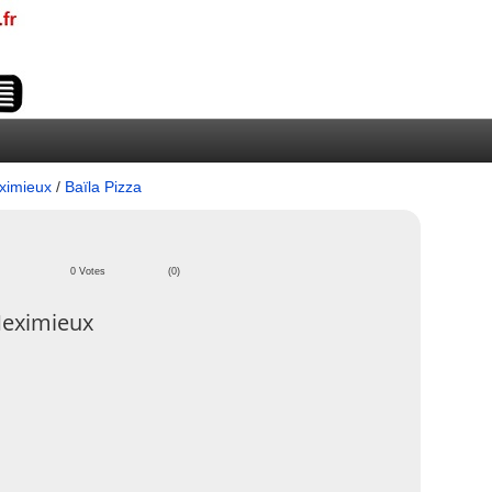
ximieux
/
Baïla Pizza
0 Votes
(0)
Meximieux