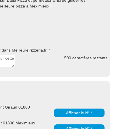
ur Baïla Pizza et permettez ainsi de guider les
eilleure pizza à Meximieux !
dans MeilleurePizzeria.fr ?
500
caractères restants
ant Giraud 01800
Afficher le N° *
t 01800 Meximieux
Afficher le N° *