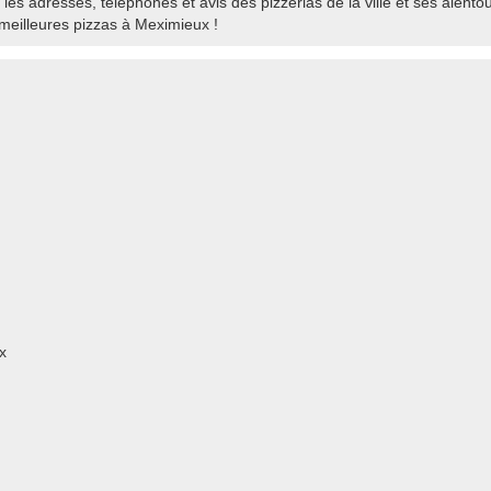
es adresses, téléphones et avis des pizzerias de la ville et ses alentou
eilleures pizzas à Meximieux !
x