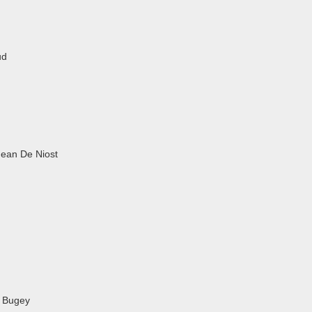
ud
Jean De Niost
n Bugey