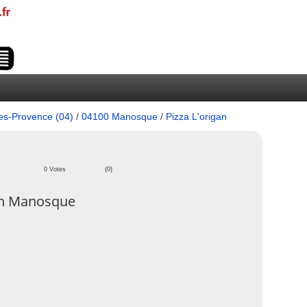
es-Provence (04)
/
04100 Manosque
/
Pizza L'origan
0 Votes
(0)
an Manosque