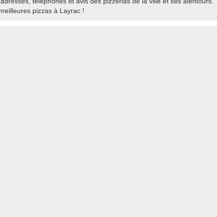
adresses, téléphones et avis des pizzerias de la ville et ses alentours.
eilleures pizzas à Layrac !