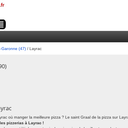
t-Garonne (47)
/ Layrac
90)
ayrac
ayrac où manger la meilleure pizza ? Le saint Graal de la pizza sur Layr
des pizzerias à Layrac !