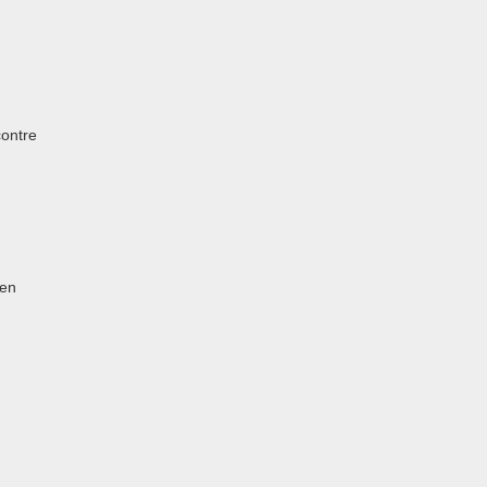
ontre
gen