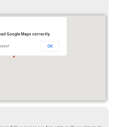
load Google Maps correctly.
OK
bsite?