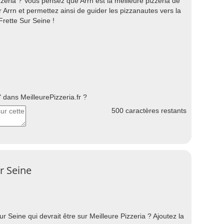
eria ? Vous pensez que Arrn est la meilleure pizzeria de
 Arrn et permettez ainsi de guider les pizzanautes vers la
Frette Sur Seine !
dans MeilleurePizzeria.fr ?
500
caractères restants
ur Seine
 Seine qui devrait être sur Meilleure Pizzeria ? Ajoutez la