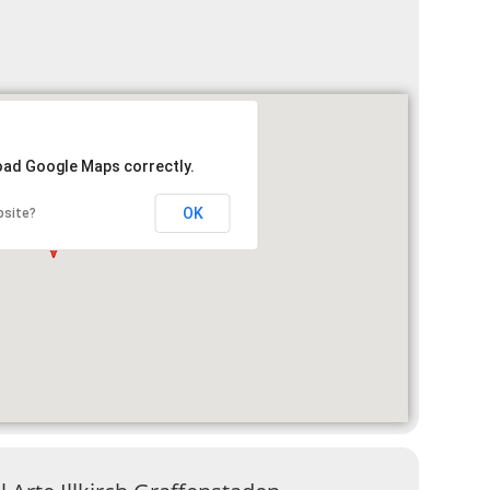
load Google Maps correctly.
OK
bsite?