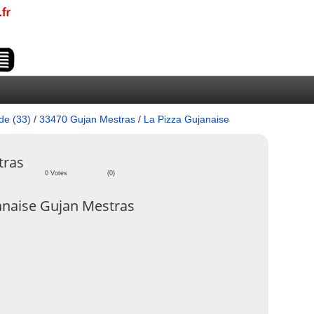
de (33)
/
33470 Gujan Mestras
/
La Pizza Gujanaise
tras
0 Votes
(0)
anaise Gujan Mestras