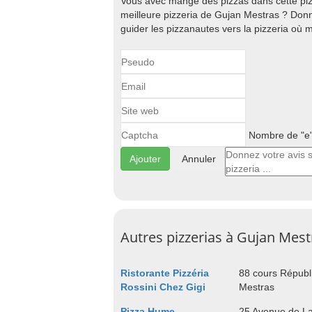
Vous avec mangé des pizzas dans cette piz
meilleure pizzeria de Gujan Mestras ? Donn
guider les pizzanautes vers la pizzeria où 
Nombre de "e" 
Annuler
Autres pizzerias à Gujan Mest
Ristorante Pizzéria
88 cours Républ
Rossini Chez Gigi
Mestras
Pizza Hume
25 Avenue de La