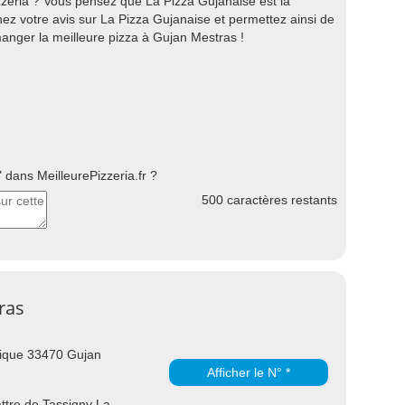
zeria ? Vous pensez que La Pizza Gujanaise est la
ez votre avis sur La Pizza Gujanaise et permettez ainsi de
manger la meilleure pizza à Gujan Mestras !
dans MeilleurePizzeria.fr ?
500
caractères restants
ras
ique 33470 Gujan
Afficher le N° *
ttre de Tassigny La