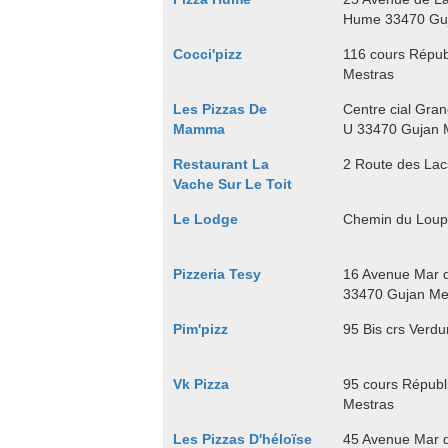
Hume 33470 Guj
Cocci'pizz
116 cours Répub
Mestras
Les Pizzas De
Centre cial Gra
Mamma
U 33470 Gujan 
Restaurant La
2 Route des Lac
Vache Sur Le Toit
Le Lodge
Chemin du Loup
Pizzeria Tesy
16 Avenue Mar d
33470 Gujan Me
Pim'pizz
95 Bis crs Verd
Vk Pizza
95 cours Républ
Mestras
Les Pizzas D'héloïse
45 Avenue Mar d