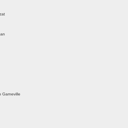
zat
san
e Gameville