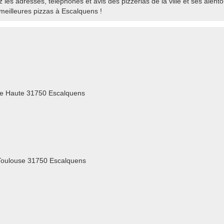
les adresses, téléphones et avis des pizzerias de la ville et ses alento
eilleures pizzas à Escalquens !
de Haute 31750 Escalquens
Toulouse 31750 Escalquens