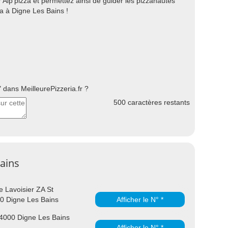
Alp'pizza et permettez ainsi de guider les pizzanautes
za à Digne Les Bains !
dans MeilleurePizzeria.fr ?
500
caractères restants
Bains
 Lavoisier ZA St
0 Digne Les Bains
Afficher le N° *
4000 Digne Les Bains
Afficher le N° *