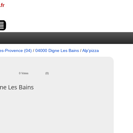
es-Provence (04)
/
04000 Digne Les Bains
/
Alp'pizza
0 Votes
(0)
ne Les Bains