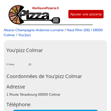
Ajouter une pizzeria
Alsace-Champagne-Ardenne-Lorraine
/
Haut-Rhin (68)
/
68000
Colmar
/
You'pizz
You'pizz Colmar
0 Votes
(0)
Coordonnées de You'pizz Colmar
Adresse
1 Route Strasbourg 68000 Colmar
Téléphone