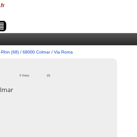
-Rhin (68)
/
68000 Colmar
/
Via Roma
0 Votes
(0)
olmar