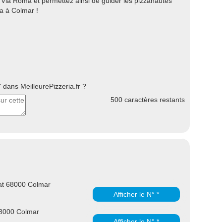
 Via Roma et permettez ainsi de guider les pizzanautes
za à Colmar !
dans MeilleurePizzeria.fr ?
500
caractères restants
at 68000 Colmar
Afficher le N° *
8000 Colmar
Afficher le N° *