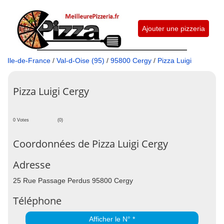
Ajouter une pizzeria
Ile-de-France
/
Val-d-Oise (95)
/
95800 Cergy
/
Pizza Luigi
Pizza Luigi Cergy
0 Votes
(0)
Coordonnées de Pizza Luigi Cergy
Adresse
25 Rue Passage Perdus 95800 Cergy
Téléphone
Afficher le N° *