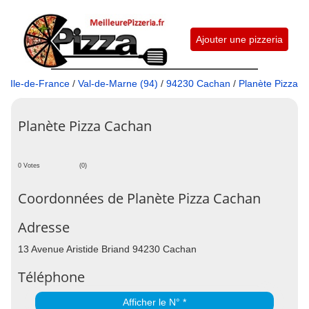
Ajouter une pizzeria
Ile-de-France
/
Val-de-Marne (94)
/
94230 Cachan
/
Planète Pizza
Planète Pizza Cachan
0 Votes
(0)
Coordonnées de Planète Pizza Cachan
Adresse
13 Avenue Aristide Briand 94230 Cachan
Téléphone
Afficher le N° *