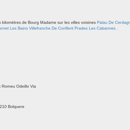
s kilomètres de Bourg Madame sur les villes voisines
Palau De Cerdag
ernet Les Bains
Villefranche De Conflent
Prades
Les Cabannes
.
nt Romeu Odeillo Via
6210 Bolquere