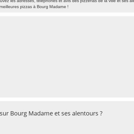
ez les adresses, téléphones et avis des pizzerias de la ville et ses al
meilleures pizzas à Bourg Madame !
 sur Bourg Madame et ses alentours ?