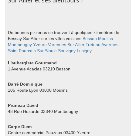
Sur Allier et ses alentours ?
De bonnes pizzerias se trouvent à quelques kilomètres de
Bessay Sur Allier sur les villes voisines
Besson
Moulins
Montbeugny
Yzeure
Varennes Sur Allier
Treteau
Avermes
Saint Pourcain Sur Sioule
Souvigny
Lusigny
.
L'aubergiste Gourmand
1 Avenue Acacias 03210 Besson
Barré Dominique
105 Route Lyon 03000 Moulins
Pruneau David
48 Rue Huzarde 03340 Montbeugny
Carpe Diem
Centre commercial Pouzeux 03400 Yzeure