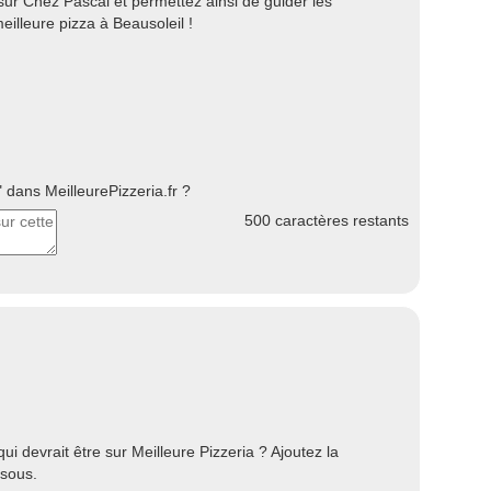
sur Chez Pascal et permettez ainsi de guider les
eilleure pizza à Beausoleil !
dans MeilleurePizzeria.fr ?
500
caractères restants
i devrait être sur Meilleure Pizzeria ? Ajoutez la
ssous.