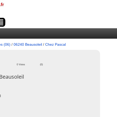
es (06)
/
06240 Beausoleil
/
Chez Pascal
0 Votes
(0)
Beausoleil
l